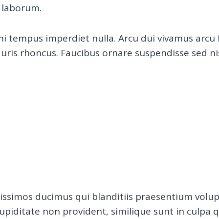
t laborum.
s mi tempus imperdiet nulla. Arcu dui vivamus arc
uris rhoncus. Faucibus ornare suspendisse sed nisi
nissimos ducimus qui blanditiis praesentium volu
upiditate non provident, similique sunt in culpa qu