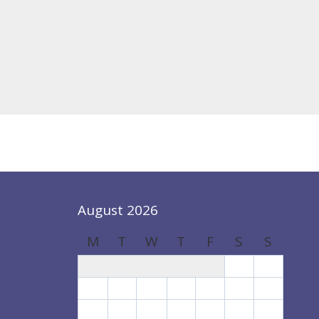
August 2026
M
T
W
T
F
S
S
1
2
3
4
5
6
7
8
9
10
11
12
13
14
15
16