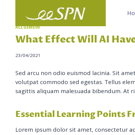
Skip
H
to
content
ALLGEMEIN
What Effect Will AI Hav
23/04/2021
Sed arcu non odio euismod lacinia. Sit amet
volutpat commodo sed egestas. Tellus eleme
sagittis aliquam malesuada bibendum. At ris
Essential Learning Points 
Lorem ipsum dolor sit amet, consectetur ad