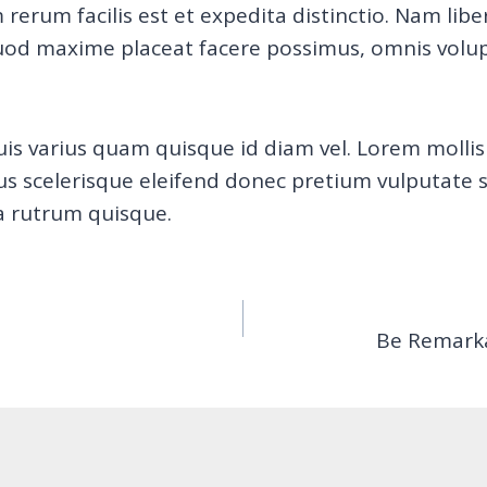
erum facilis est et expedita distinctio. Nam libe
uod maxime placeat facere possimus, omnis volu
uis varius quam quisque id diam vel. Lorem mollis 
scelerisque eleifend donec pretium vulputate sa
da rutrum quisque.
Be Remarka