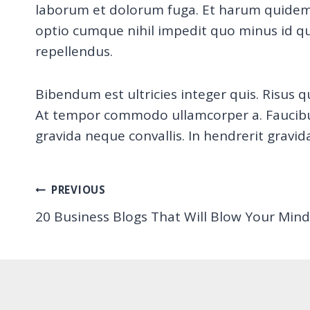
laborum et dolorum fuga. Et harum quidem r
optio cumque nihil impedit quo minus id q
repellendus.
Bibendum est ultricies integer quis. Risus q
At tempor commodo ullamcorper a. Faucibus 
gravida neque convallis. In hendrerit gravi
Post
PREVIOUS
20 Business Blogs That Will Blow Your Mind
navigation