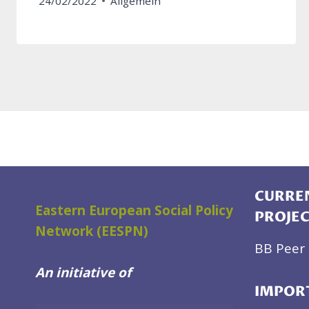
24/02/2022
Allgemein
CURREN
Eastern European Social Policy
PROJE
Network (EESPN)
BB Peer 
An initiative of
IMPOR