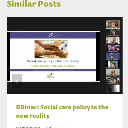
Similar Posts
BBinar: Social care policy in the
new reality