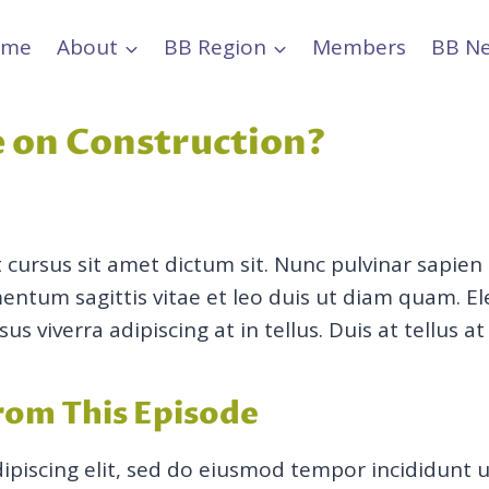
ome
About
BB Region
Members
BB N
e on Construction?
 cursus sit amet dictum sit. Nunc pulvinar sapien
ntum sagittis vitae et leo duis ut diam quam. E
us viverra adipiscing at in tellus. Duis at tellus
From This Episode
ipiscing elit, sed do eiusmod tempor incididunt 